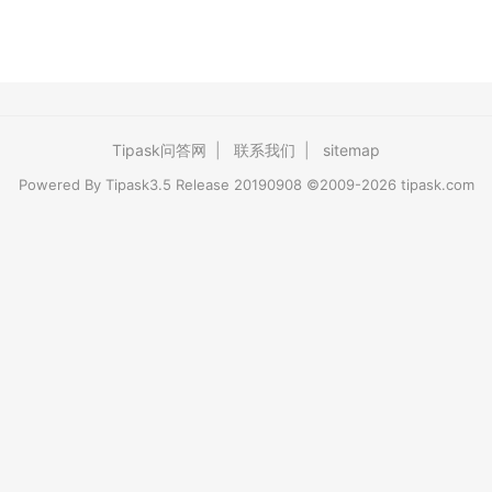
Tipask问答网
|
联系我们
|
sitemap
Powered By
Tipask3.5
Release 20190908 ©2009-2026 tipask.com